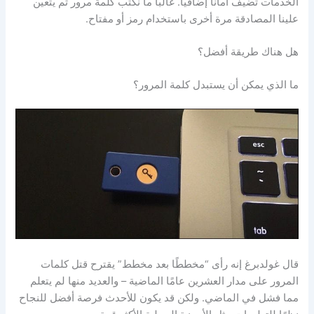
الخدمات تضيف أمانًا إضافيًا. غالبًا ما نكتب كلمة مرور ثم يتعين
علينا المصادقة مرة أخرى باستخدام رمز أو مفتاح.
هل هناك طريقة أفضل؟
ما الذي يمكن أن يستبدل كلمة المرور؟
قال غولدبرغ إنه رأى “مخططًا بعد مخطط” يقترح قتل كلمات
المرور على مدار العشرين عامًا الماضية – والعديد منها لم يتعلم
مما فشل في الماضي. ولكن قد يكون للأحدث فرصة أفضل للنجاح