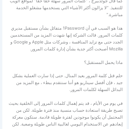
كما قال جولدبيرج ، “كلمات المرور سهلة حقًا حقًا” لمواقع الويب
للتنفيذ. “لا يزالون أكثر الأشياء التي يستخدمها مشغلو الخدمة
مباشرة.”
هذا هو السبب في أن 1Password متفائل بشأن مستقبل مديري
كلمات المرور. قالت الشركة إنها شهدت المزيد من المستخدمين
الجدد حتى مع تزايد المنافسة ، وشركات مثل Apple و Google و
Mozilla أصبحت أكثر جدية بشأن إدارة كلمات المرور.
ماذا يحمل المستقبل؟
حلم قتل كلمة المرور بعيد المنال. حتى إذا سارت العملية بشكل
جيد ، فإن أفضل سيناريو هو أننا سنتقدم ببطء ، مع المزيد من
البدائل السهلة لكلمات المرور.
في يوم من الأيام ، قد يتم إهمال كلمات المرور إلى الخلفية بحيث
تصبح طريقة استعادة حساب منسية منذ فترة طويلة. لكن من
المحتمل أن يكونوا موجودين لفترة طويلة قادمة. ستكون معركة
إبعادهم عن الاستخدام اليومي لغالبية الناس طويلة وصعبة. لكن