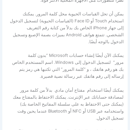
نظرًا للتطورات مثل الأجهزة المحلية الأكثر قوة.
يمكن أن تحل القياسات الحيوية محل كلمة المرور. يمكنك
استخدام Touch أو Face ID (القياسات الحيوية) لتسجيل الدخول
إلى جهاز iPhone الخاص بك بدلاً من كتابة رقم التعريف
الشخصي. تتمتع هواتف Android بميزات بصمة الإصبع وتسجيل
الدخول بالوجه أيضًا.
يمكنك الآن أيضًا إنشاء حسابات Microsoft “بدون كلمة
مرور” لتسجيل الدخول إلى Windows. اسم المستخدم الخاص
بك هو رقم هاتفك ، و “كلمة المرور” التي تكتبها هي رمز يتم
إرساله إلى رقم هاتفك عبر رسالة نصية قصيرة.
يمكنك أيضًا استخدام مفتاح أمان مادي بدلاً من كلمة مرور
لمصادقة حساباتك عبر الإنترنت. يمكنك الاحتفاظ بالمفتاح معك
(يمكنك حتى الاحتفاظ به على سلسلة المفاتيح الخاصة بك)
واستخدامه عبر USB أو NFC أو Bluetooth عندما يحين وقت
تسجيل الدخول.