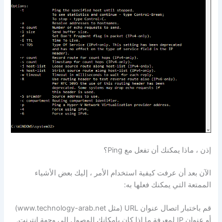
إذن ، ماذا يمكنك أن تفعل مع Ping؟
الآن بعد أن عرفت كيفية استخدام الأمر ، إليك بعض الأشياء
الممتعة التي يمكنك فعلها به:
قم باختبار اتصال عنوان URL (مثل www.technology-arab.net)
أو عنوان IP لمعرفة ما إذا كان بإمكانك الوصول إلى وجهة إنترنت.