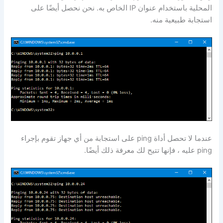
المحلية باستخدام عنوان IP الخاص به. نحن نحصل أيضًا على
استجابة طبيعية منه.
عندما لا تحصل أداة ping على استجابة من أي جهاز تقوم بإجراء
ping عليه ، فإنها تتيح لك معرفة ذلك أيضًا.