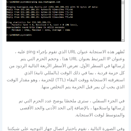
تُظهر هذه الاستجابة عنوان URL الذي تقوم بإجراء ping عليه ،
وعنوان IP المرتبط بعنوان URL هذا ، وحجم الحزم التي يتم
إرسالها في السطر الأول. تعرض الأسطر الأربعة التالية الردود من
كل حزمة فردية ، بما في ذلك الوقت (بالمللي ثانية) الذي
استغرقته الاستجابة ووقت البقاء (TTL) للحزمة ، وهو مقدار الوقت
الذي يجب أن يمر قبل الحزمة يتم التخلص منها.
في الجزء السفلي ، سترى ملخصًا يوضح عدد الحزم التي تم
إرسالها واستلامها ، بالإضافة إلى الحد الأدنى والحد الأقصى
والمتوسط ​​لوقت الاستجابة.
وفي الصورة التالية ، نقوم باختبار اتصال جهاز التوجيه على شبكتنا