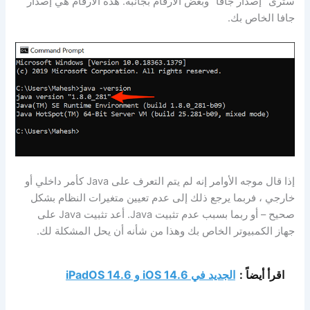
سترى “إصدار جافا” وبعض الأرقام بجانبه. هذه الأرقام هي إصدار
جافا الخاص بك.
إذا قال موجه الأوامر إنه لم يتم التعرف على Java كأمر داخلي أو
خارجي ، فربما يرجع ذلك إلى عدم تعيين متغيرات النظام بشكل
صحيح – أو ربما بسبب عدم تثبيت Java. أعد تثبيت Java على
جهاز الكمبيوتر الخاص بك وهذا من شأنه أن يحل المشكلة لك.
اقرأ أيضاً :
الجديد في iOS 14.6 و iPadOS 14.6