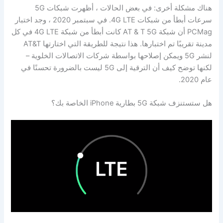
هناك مشكلة أخرى: في بعض الحالات ، أظهرت شبكات 5G
سرعات أبطأ من شبكات 4G LTE. في سبتمبر 2020 ، وجد اختبار
PCMag أن شبكة AT & T 5G كانت أبطأ من شبكة 4G LTE في كل
مدينة تقريبًا تم اختبارها. هذا نتيجة للطريقة التي اختارتها AT&T
لنشر 5G ويمكن إصلاحها بواسطة شركات الاتصالات الخلوية –
لكنها توضح كيف أن الترقية إلى 5G ليست بالضرورة تحسنًا في
عام 2020.
هل ستستنزف شبكة 5G بطارية iPhone الخاصة بك؟