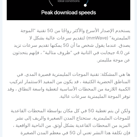
يستخدم الإصدار الأسرع والأكثر رواجًا من 5G تقنية “الموجة
المليمترية” (mmWave) لتقديم سرعات عالية بشكل لا
يصدق. عندما يقول شخص ما أن 5G يمكنها تقديم سرعات تزيد
عن 4.0 جيجابت في الثانية في “ظروف مثالية” ، فإنهم يتحدثون
عن موجة ملليمتر.
ها هي المشكلة: تقنية الموجات المليمترية قصيرة المدى. في
المناطق الحضرية الكثيفة ، قد يكون من المفيد الاستثمار لتركيب
الكمية اللازمة من المحطات الأساسية لتغطية واسعة النطاق ، وقد
توفر الموجة المليمترية سرعات عالية.
ولكن لن يتم تغطية 5G في كل مكان بواسطة المحطات القاعدية
للموجات المليمترية. ستحتاج المدن الصغيرة والريف إلى نشر
المزيد من المحطات القاعدية بشكل أوثق. من الناحية الواقعية ،
فإن تكلفة هذا النشر تعني أن 5G في معظم المدن الصغيرة