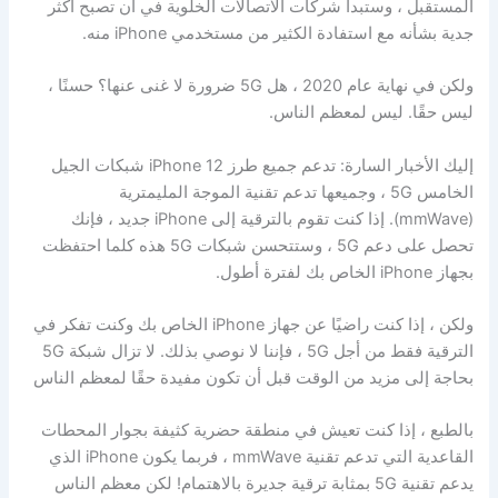
المستقبل ، وستبدأ شركات الاتصالات الخلوية في أن تصبح أكثر
جدية بشأنه مع استفادة الكثير من مستخدمي iPhone منه.
ولكن في نهاية عام 2020 ، هل 5G ضرورة لا غنى عنها؟ حسنًا ،
ليس حقًا. ليس لمعظم الناس.
إليك الأخبار السارة: تدعم جميع طرز iPhone 12 شبكات الجيل
الخامس 5G ، وجميعها تدعم تقنية الموجة المليمترية
(mmWave). إذا كنت تقوم بالترقية إلى iPhone جديد ، فإنك
تحصل على دعم 5G ، وستتحسن شبكات 5G هذه كلما احتفظت
بجهاز iPhone الخاص بك لفترة أطول.
ولكن ، إذا كنت راضيًا عن جهاز iPhone الخاص بك وكنت تفكر في
الترقية فقط من أجل 5G ، فإننا لا نوصي بذلك. لا تزال شبكة 5G
بحاجة إلى مزيد من الوقت قبل أن تكون مفيدة حقًا لمعظم الناس
بالطبع ، إذا كنت تعيش في منطقة حضرية كثيفة بجوار المحطات
القاعدية التي تدعم تقنية mmWave ، فربما يكون iPhone الذي
يدعم تقنية 5G بمثابة ترقية جديرة بالاهتمام! لكن معظم الناس