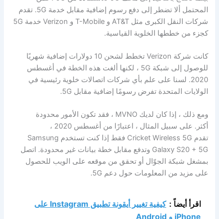
المحتمل ألا تضطر إلى دفع رسوم إضافية مقابل خدمة 5G. تقدم
شركات النقل الكبرى مثل AT&T و T-Mobile و Verizon خدمة 5G
كجزء من خططها الخلوية القياسية.
كانت شركة Verizon تخطط لشحن 10 دولارات إضافية شهريًا
للوصول إلى شبكة 5G ، لكنها ألغت هذه الخطة في أغسطس
2020. لسنا على علم بأي شركات اتصالات خلوية رئيسية في
الولايات المتحدة تفرض رسومًا إضافية مقابل 5G.
ومع ذلك ، إذا كان لديك MVNO ، فقد تكون الأمور محدودة
أكثر. على سبيل المثال ، اعتبارًا من أغسطس 2020 ،
تقدم Cricket Wireless 5G فقط إذا كنت تستخدم Samsung
Galaxy S20 + 5G وتدفع مقابل خطة بيانات غير محدودة. اتصل
بمشغل شبكة الجوّال أو تحقق من موقعه على الويب للحصول
على مزيد من المعلومات حول دعم 5G.
اقرأ أيضاً :
كيفية تغيير أيقونة تطبيق Instagram على
iPhone و Android