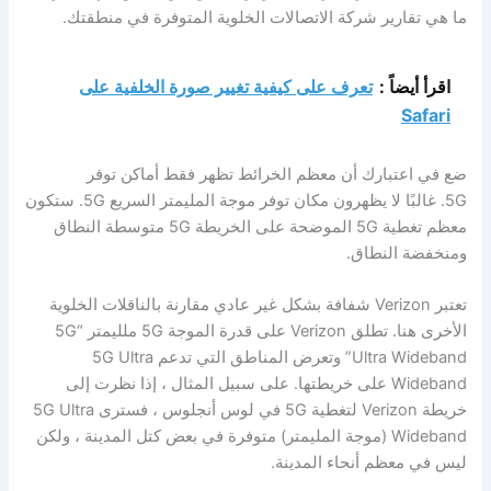
ما هي تقارير شركة الاتصالات الخلوية المتوفرة في منطقتك.
اقرأ أيضاً :
تعرف على كيفية تغيير صورة الخلفية على
Safari
ضع في اعتبارك أن معظم الخرائط تظهر فقط أماكن توفر
5G. غالبًا لا يظهرون مكان توفر موجة المليمتر السريع 5G. ستكون
معظم تغطية 5G الموضحة على الخريطة 5G متوسطة النطاق
ومنخفضة النطاق.
تعتبر Verizon شفافة بشكل غير عادي مقارنة بالناقلات الخلوية
الأخرى هنا. تطلق Verizon على قدرة الموجة 5G ملليمتر “5G
Ultra Wideband” وتعرض المناطق التي تدعم 5G Ultra
Wideband على خريطتها. على سبيل المثال ، إذا نظرت إلى
خريطة Verizon لتغطية 5G في لوس أنجلوس ، فسترى 5G Ultra
Wideband (موجة المليمتر) متوفرة في بعض كتل المدينة ، ولكن
ليس في معظم أنحاء المدينة.