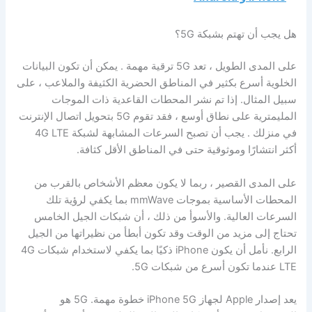
هل يجب أن تهتم بشبكة 5G؟
على المدى الطويل ، تعد 5G ترقية مهمة . يمكن أن تكون البيانات
الخلوية أسرع بكثير في المناطق الحضرية الكثيفة والملاعب ، على
سبيل المثال. إذا تم نشر المحطات القاعدية ذات الموجات
المليمترية على نطاق أوسع ، فقد تقوم 5G بتحويل اتصال الإنترنت
في منزلك . يجب أن تصبح السرعات المشابهة لشبكة 4G LTE
أكثر انتشارًا وموثوقية حتى في المناطق الأقل كثافة.
على المدى القصير ، ربما لا يكون معظم الأشخاص بالقرب من
المحطات الأساسية بموجات mmWave بما يكفي لرؤية تلك
السرعات العالية. والأسوأ من ذلك ، أن شبكات الجيل الخامس
تحتاج إلى مزيد من الوقت وقد تكون أبطأ من نظيراتها من الجيل
الرابع. نأمل أن يكون iPhone ذكيًا بما يكفي لاستخدام شبكات 4G
LTE عندما تكون أسرع من شبكات 5G.
يعد إصدار Apple لجهاز iPhone 5G خطوة مهمة. 5G هو