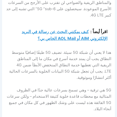
والمناطق الريفية والضواحي لن تقترب على الأرجح من السرعات
الأسرع الموعودة. سيحصلون على 5G “sub-6” التي تشبه إلى حد
كبير 4G LTE.
اقرأ أيضاً :
كيف يمكنني البحث عن رسالة في البريد
الإلكتروني AIM أو AOL Mail الخاص بي؟
هذا لا يعني أن شبكة 5G سيئة. تضيف 5G طيفًا إضافيًا متوسط ​​
النطاق يجب أن يمتد خدمة أسرع في مكان ما إلى المناطق
الريفية التي تغطيها خدمة النطاق المنخفض الأبطأ ضمن 4G
LTE. يجب أن تجعل شبكة 5G البيانات الخلوية بالسرعات الحالية
أكثر انتشارًا وموثوقية.
5G هي ترقية – وهي تسمح بسرعات عالية جدًا في الظروف
المثالية مع محطات قاعدة خلوية كثيفة الاستخدام – ولكن سرعات
5G الفائقة هذه ليست على وشك الظهور في كل مكان في جميع
أنحاء البلاد.