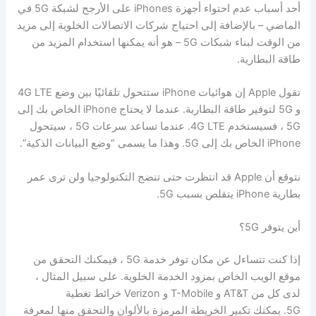
أحد أسباب عدم احتواء أجهزة iPhones على الأرجح لشبكة 5G في
الماضي – بالإضافة إلى احتياج شركات الاتصالات الخلوية إلى مزيد
من الوقت لبناء شبكات 5G – هو أنه يمكنها استخدام المزيد من
طاقة البطارية.
تقول Apple إن هوائيات iPhone ستتحول تلقائيًا بين وضع 4G LTE
و 5G لتوفير طاقة البطارية. عندما لا يحتاج iPhone الخاص بك إلى
5G ، فسيستخدم 4G LTE. عندما تساعد سرعات 5G ، سيتحول
iPhone الخاص بك إلى 5G. وهذا ما يسمى “وضع البيانات الذكية”.
نتوقع أن Apple قد انتظرت حتى تنضج التكنولوجيا ولن ترى عمر
بطارية iPhone يتقلص بسبب 5G.
أين يتوفر 5G؟
إذا كنت تتساءل عن مكان توفر خدمة 5G ، فيمكنك التحقق من
موقع الويب الخاص بمزود الخدمة الخلوية. على سبيل المثال ،
لدى كل من AT&T و T-Mobile و Verizon خرائط تغطية
5G. يمكنك تكبير الخريطة المرمزة بالألوان والتحقق منها لمعرفة