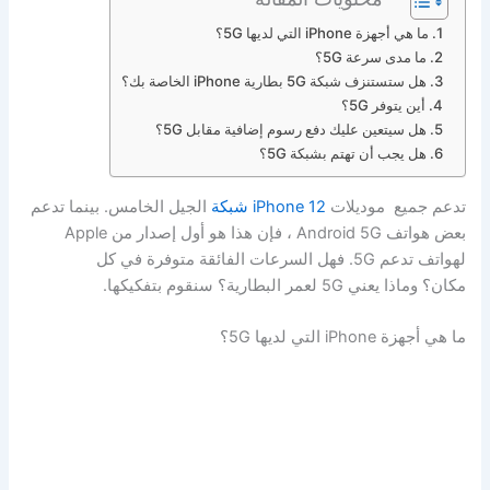
ما هي أجهزة iPhone التي لديها 5G؟
ما مدى سرعة 5G؟
هل ستستنزف شبكة 5G بطارية iPhone الخاصة بك؟
أين يتوفر 5G؟
هل سيتعين عليك دفع رسوم إضافية مقابل 5G؟
هل يجب أن تهتم بشبكة 5G؟
تدعم جميع موديلات
iPhone 12 شبكة
الجيل الخامس. بينما تدعم
بعض هواتف Android 5G ، فإن هذا هو أول إصدار من Apple
لهواتف تدعم 5G. فهل السرعات الفائقة متوفرة في كل
مكان؟ وماذا يعني 5G لعمر البطارية؟ سنقوم بتفكيكها.
ما هي أجهزة iPhone التي لديها 5G؟