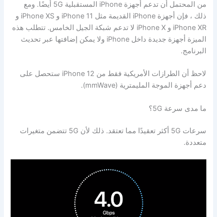
من المحتمل أن تدعم أجهزة iPhone المستقبلية 5G أيضًا. ومع
ذلك ، فإن أجهزة iPhone القديمة مثل iPhone 11 و iPhone XS و
iPhone XR و iPhone X لا تدعم شبكة الجيل الخامس. تتطلب هذه
الميزة أجهزة جديدة داخل iPhone ولا يمكن إضافتها عبر تحديث
البرنامج.
لاحظ أن الطرازات الأمريكية فقط من iPhone 12 ستحصل على
دعم أجهزة الموجة المليمترية (mmWave).
ما مدى سرعة 5G؟
سرعات 5G أكثر تعقيدًا مما تعتقد. ذلك لأن 5G تتضمن متغيرات
متعددة.