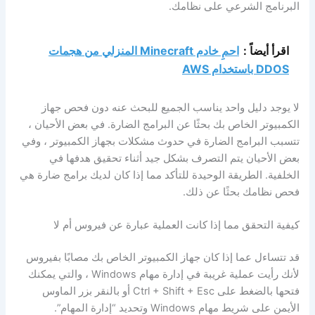
البرنامج الشرعي على نظامك.
اقرأ أيضاً :
احمِ خادم Minecraft المنزلي من هجمات
DDOS باستخدام AWS
لا يوجد دليل واحد يناسب الجميع للبحث عنه دون فحص جهاز
الكمبيوتر الخاص بك بحثًا عن البرامج الضارة. في بعض الأحيان ،
تتسبب البرامج الضارة في حدوث مشكلات بجهاز الكمبيوتر ، وفي
بعض الأحيان يتم التصرف بشكل جيد أثناء تحقيق هدفها في
الخلفية. الطريقة الوحيدة للتأكد مما إذا كان لديك برامج ضارة هي
فحص نظامك بحثًا عن ذلك.
كيفية التحقق مما إذا كانت العملية عبارة عن فيروس أم لا
قد تتساءل عما إذا كان جهاز الكمبيوتر الخاص بك مصابًا بفيروس
لأنك رأيت عملية غريبة في إدارة مهام Windows ، والتي يمكنك
فتحها بالضغط على Ctrl + Shift + Esc أو بالنقر بزر الماوس
الأيمن على شريط مهام Windows وتحديد “إدارة المهام”.