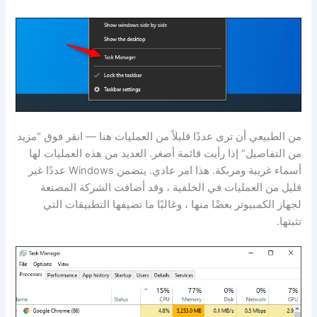
من الطبيعي أن ترى عددًا قليلاً من العمليات هنا — انقر فوق “مزيد
من التفاصيل” إذا رأيت قائمة أصغر. العديد من هذه العمليات لها
أسماء غريبة ومربكة. هذا امر عادي. يتضمن Windows عددًا غير
قليل من العمليات في الخلفية ، وقد أضافت الشركة المصنعة
لجهاز الكمبيوتر بعضًا منها ، وغالبًا ما تضيفها التطبيقات التي
تثبتها.