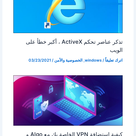
تذكر عناصر تحكم ActiveX ، أكبر خطأ على
الويب
اترك تعليقاً
/
windows
,
الخصوصية والأمن
/
03/23/2021
كيفية استضافة VPN الخاصة بك مع Algo و