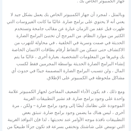
جهاز الكمبيوتر الخاص بك .
وبالمثل ، لمجرد أن جهاز الكمبيوتر الخاص بك يعمل بشكل جيد لا
يعني أنه لا يحتوي على برامج ضارة. غالبًا ما كانت الفيروسات التي
ظهرت قبل عقد من الزمان عبارة عن مقالب جامحة وتستخدم
الكثير من موارد النظام. من المرجح أن تختبئ البرامج الضارة
الحديثة في صمت وسرية في الخلفية ، في محاولة للتهرب من
الاكتشاف حتى تتمكن من التقاط أرقام بطاقات الائتمان الخاصة
بك وغيرها من المعلومات الشخصية. بعبارة أخرى ، غالبًا ما يتم
إنشاء البرامج الضارة الحديثة بواسطة المجرمين فقط لكسب
المال ، ولن تتسبب البرامج الضارة المصممة جيدًا في حدوث أي
مشاكل ملحوظة في الكمبيوتر على الإطلاق.
ومع ذلك ، قد يكون الأداء الضعيف المفاجئ لجهاز الكمبيوتر علامة
واحدة على وجود برامج ضارة. قد تشير التطبيقات الغريبة
الموجودة على نظامك أيضًا إلى وجود برامج ضارة – ولكن ، مرة
أخرى ، ليس هناك ما يضمن وجود برامج ضارة. تنبثق بعض
التطبيقات نافذة موجه الأوامر عند تحديثها ، لذا فإن النوافذ الغريبة
التي تومض على شاشتك وتختفي بسرعة قد تكون جزءًا طبيعيًا من