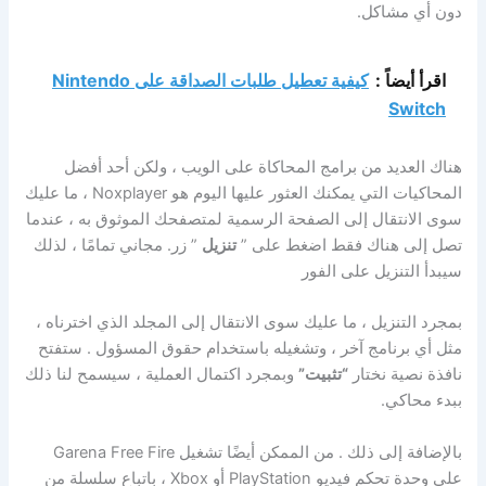
دون أي مشاكل.
اقرأ أيضاً :
كيفية تعطيل طلبات الصداقة على Nintendo
Switch
هناك العديد من برامج المحاكاة على الويب ، ولكن أحد أفضل
المحاكيات التي يمكنك العثور عليها اليوم هو Noxplayer ، ما عليك
سوى الانتقال إلى الصفحة الرسمية لمتصفحك الموثوق به ، عندما
تصل إلى هناك فقط اضغط على ”
تنزيل
” زر. مجاني تمامًا ، لذلك
سيبدأ التنزيل على الفور
بمجرد التنزيل ، ما عليك سوى الانتقال إلى المجلد الذي اخترناه ،
مثل أي برنامج آخر ، وتشغيله باستخدام حقوق المسؤول . ستفتح
نافذة نصية نختار
“تثبيت”
وبمجرد اكتمال العملية ، سيسمح لنا ذلك
ببدء محاكي.
بالإضافة إلى ذلك . من الممكن أيضًا تشغيل Garena Free Fire
على وحدة تحكم فيديو PlayStation أو Xbox ، باتباع سلسلة من