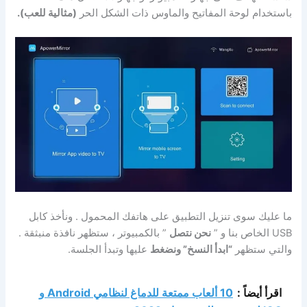
باستخدام لوحة المفاتيح والماوس ذات الشكل الحر
(مثالية للعب).
ما عليك سوى تنزيل التطبيق على هاتفك المحمول . ونأخذ كابل
USB الخاص بنا و ”
نحن نتصل
” بالكمبيوتر ، ستظهر نافذة منبثقة .
والتي ستظهر
“ابدأ النسخ” ونضغط
عليها وتبدأ الجلسة.
اقرأ أيضاً :
10 ألعاب ممتعة للدماغ لنظامي Android و