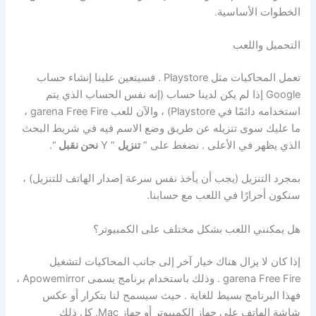
الخطوات الأساسية.
التحميل واللعب
تعمل المحاكيات مثل Playstore . فسيتعين علينا إنشاء حساب
Google إذا لم يكن لدينا حساب (إنه نفس الحساب الذي يتم
استخدامه دائمًا في Playstore) ، والآن للعب garena Free Fire ،
ما عليك سوى تنزيله عن طريق وضع الاسم فيه في شريط البحث
الذي يظهر في الأعلى . نضغط على ”
تنزيل
” Y
نحن نقبل
“.
بمجرد التنزيل (يجب أن يأخذ نفس سرعة إصدار الهاتف للتنزيل) ،
سنكون أحرارًا في اللعب مع حسابنا.
هل يمكنني اللعب بشكل مختلف على الكمبيوتر؟
إذا كان لا يزال هناك خيار آخر إلى جانب المحاكيات لتشغيل
garena Free Fire . وذلك باستخدام برنامج يسمى Apowemirror ،
فهذا البرنامج بسيط للغاية . حيث سيسمح لنا بتكرار أو عكس
شاشة الهاتف على جهاز الكمبيوتر أو جهاز Mac. كل ذلك