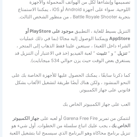
تصميمها وإنشاءها لكل من الهواتف المحمولة والأجهزة
اللوحية. سواء على أجهزة Android أو iOS ، يمكننا الاستمتاع
بتجربة Battle Royale Shooter ، من منظور الشخص الثالث.
التنزيل بسيط للغاية ، التطبيق
موجود على PlayStore أو
AppStore
ويمكننا الوصول إليه مجانًا (بما في ذلك عمليات
الشراء داخل اللعبة) ، سيتعين علينا فقط الذهاب إلى المتجر ،
”
تنزيل
” و ”
تثبيت
” لعبة الفيديو (خذ في الاعتبار أن التنزيل قد
يستغرق بعض الوقت حيث يزن حوالي 534 ميجابايت).
كما ذكرنا سابقًا ، يمكنك الحصول عليها للأجهزة الخاصة بك على
النحو المنشود ، ولكن هناك أيضًا طريقة لتشغيل الألعاب بشكل
قانوني على جهاز الكمبيوتر.
العب على جهاز الكمبيوتر الخاص بك
لتتمكن من تمرير Garena Free Fire أو لعبه على
جهاز الكمبيوتر
الخاص بك ،
يجب عليك اتباع سلسلة من الخطوات. أول شيء هو
تنزيل برنامج محاكاة وهو البرنامج الذي سيسمح لنا بتشغيل اللعبة