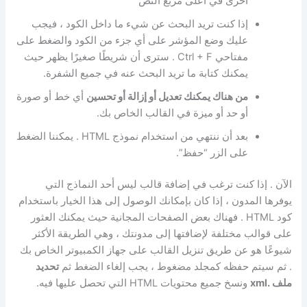
أخرى في أعلى مربع النص
إذا كنت تريد البحث عن شيء ما داخل الكود ، فيجب
عليك وضع المؤشر على أي جزء من الكود والضغط على
مفتاحي Ctrl + F . سترى أن شريطًا صغيرًا يظهر حيث
يمكنك كتابة ما تريد البحث عنه في جميع الشفرة.
من هناك يمكنك تعديل أو إزالة أو تحسين
أي خط أو صورة
أو حد أو ميزة في القالب الخاص بك.
بعد أن ننتهي من استخدام نموذج HTML . يمكننا الضغط
على الزر “حفظ”.
الآن . إذا كنت ترغب في إضافة قالب ليس أحد النماذج التي
يوفرها المدون ، إذا كان بإمكانك الوصول إلى هذا الخيار باستخدام
كود HTML . فهناك بعض الصفحات المجانية حيث يمكنك العثور
على قوالب مختلفة لإضافتها إلى مدونتك ، وهي الطريقة الأكثر
شيوعًا هو عن طريق تنزيل القالب على جهاز الكمبيوتر الخاص بك
. ثم سيتم حفظه كمجلد مضغوط ، يجب إلغاء الضغط ثم
تحديد
ملف .xml
ونسخ جميع محتويات HTML التي تحصل عليها فيه.