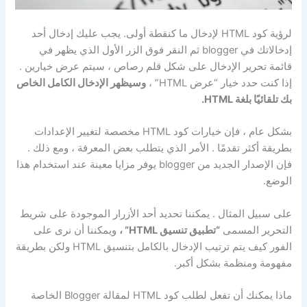
لرؤية كود HTML لإدخال ما كنقطة أولى. يجب عليك إدخال أحد
إدخالاتك في blogger ثم النقر فوق الزر الأول الذي يظهر في
قائمة تحرير الإدخال على شكل قلم رصاص ، سيتم عرض خيارين .
إذا كنت حدد خيار “عرض HTML” ،
وسيظهر الإدخال الكامل الخاص
بك تلقائيًا بلغة HTML.
بشكل عام ، فإن خيارات كود HTML مخصصة لتغيير الإعدادات
بطريقة أكثر تقدمًا . الأمر الذي يتطلب بعض المعرفة ، ومع ذلك .
فإن الإصدار الجديد من blogger يوفر مزايا معينة عند استخدام هذا
الوضع.
على سبيل المثال . يمكننا تحديد أحد الأزرار الموجودة على شريط
التحرير المسمى
“تطبيق تنسيق HTML” ،
ويمكننا أن نرى على
الفور كيف يتم ترتيب الإدخال بالكامل بتنسيق HTML ولكن بطريقة
مفهومة ومنظمة بشكل أكبر.
ماذا يمكنك أن تفعل لطلب كود HTML لمقالة Blogger الخاصة