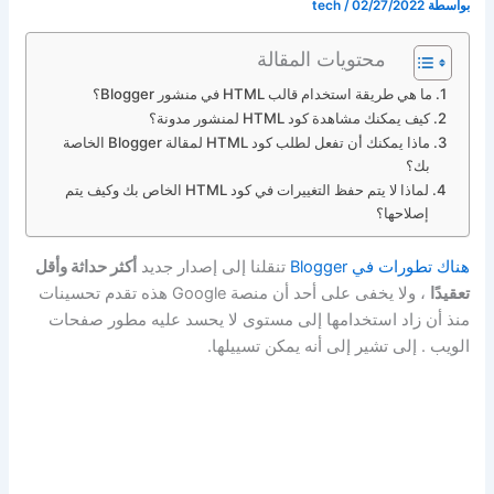
بواسطة
02/27/2022
/
tech
محتويات المقالة
ما هي طريقة استخدام قالب HTML في منشور Blogger؟
كيف يمكنك مشاهدة كود HTML لمنشور مدونة؟
ماذا يمكنك أن تفعل لطلب كود HTML لمقالة Blogger الخاصة
بك؟
لماذا لا يتم حفظ التغييرات في كود HTML الخاص بك وكيف يتم
إصلاحها؟
هناك تطورات في Blogger
تنقلنا إلى إصدار جديد
أكثر حداثة وأقل
تعقيدًا
، ولا يخفى على أحد أن منصة Google هذه تقدم تحسينات
منذ أن زاد استخدامها إلى مستوى لا يحسد عليه مطور صفحات
الويب . إلى تشير إلى أنه يمكن تسييلها.