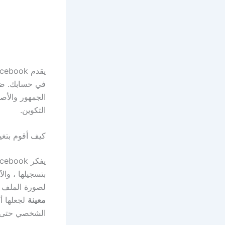
يقدم Facebook خيارات ، يمكنك
في حسابك. ضم
الجمهور والأص
التكوين.
كيف أقوم بتغيير
بتسجيلها ، وال
لصورة الملف الشخصي على acebook
معينة
لجعلها أ
الشخصي حتى لا