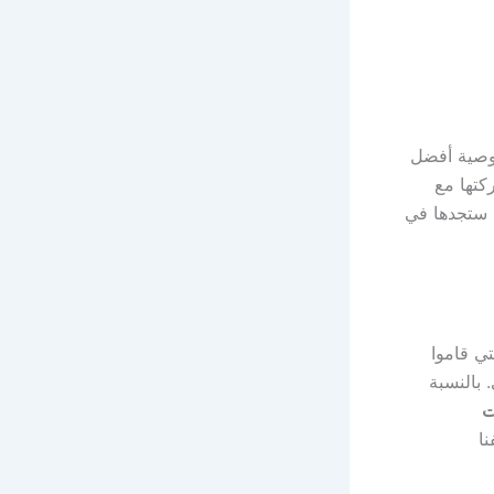
صية أفضل
تها مع
ى ستجدها في
لتي قاموا
 بالنسبة
ت
ا