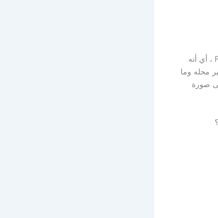
هناك أشخاص ضارون يتطلعون دائمًا إلى إتلاف منشورات الأشخاص على Facebook ، أي أنه
ر محله وما
ى صورة