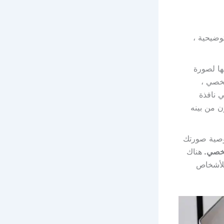
وضيحية ،
ها لصورة
خصي ،
 نافذة
ن من بينه
صوصية صورتك
شخصي.
هناك
للأشخاص