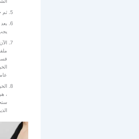
الش
ثم
ح
بعد 
يجب 
الآن
ملف
فسيت
الخي
عامة
الخي
، هي
ستحد
الذي