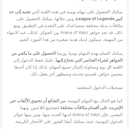
يمكنك الحصول على مهام يومية في هذه اللعبة التي
تشبه إلى حد
كبير League of Legends.
ومن خلالها، يمكنك الحصول على
مكافآت بديلة مختلفة ستساعدك على التقدم في التطبيق. ومع
ذلك، قد تجد جواهر Arena of Valor بين الجوائز. لذلك، عند الانتهاء
من المهمة، سيكون لديك هدية صغيرة من هذا المورد القيم.
يمكنك القيام بهذه المهام يوميا، وربما
الحصول على ما يكفي من
الجواهر لشراء العناصر التي تحتاج إليها.
عليك فقط الدخول إلى
اللعبة كل يوم ومحاولة إكمال جميع المهام، لذلك إذا كان أحدها
يتضمن جواهر، فسيتم تحديثه وسيظهر آخر يفعل ذلك.
تسجيلات الدخول المتعقبة
كما هو الحال مع المهام اليومية،
من الشائع أن تحتوي الألعاب عبر
الإنترنت على أقسام مكافآت مختلفة
لتشجيع اللاعبين. وبهذا
المعنى، فإن Arena of Valor لديها العديد منها، ومن بينها جوائز
الدخول اليومية، حيث يمكنك أيضًا العثور على الأحجار الكريمة.