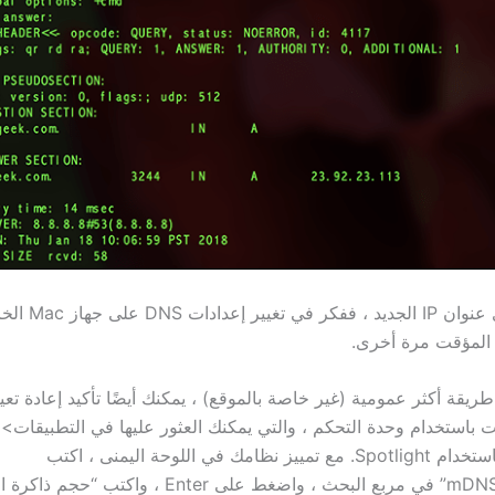
إذا كنت لا ترى عنوان
 المؤقت مرة أخرى.
يقة أكثر عمومية (غير خاصة بالموقع) ، يمكنك أيضًا تأكيد إعادة تعي
ت باستخدام وحدة التحكم ، والتي يمكنك العثور عليها في التطبيقات> 
المساعدة أو باستخدام Spotlight. مع تمييز نظامك في اللوحة اليمنى ، اكتب
“mDNSResponder” في مربع البحث ، واضغط على Enter ، واكتب “ح