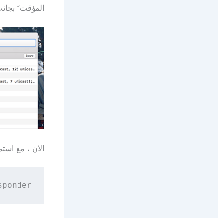
المؤقت” بجانب الاست
الآن ، مع استمرار فتح 
sponder