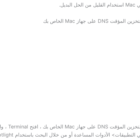
لبديل.
 DNS على جهاز Mac الخاص بك
لمسح ذاكرة التخزين المؤ