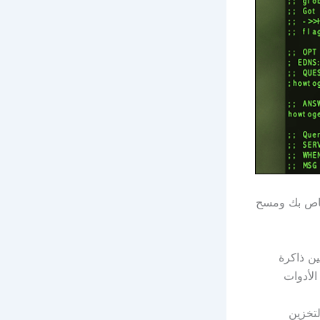
 IP الجديد ، ففكر في تغيير إعدادات DNS على جهاز Mac الخاص بك ومسح
ين ذاكرة
الأدوات
جم ذاكرة التخزين