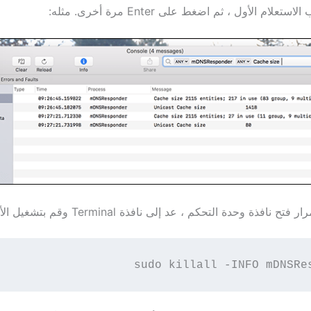
علام الأول ، ثم اضغط على Enter مرة أخرى. مثله:
نافذة وحدة التحكم ، عد إلى نافذة Terminal وقم بتشغيل الأمر التالي:
sudo killall -INFO mDNSRe