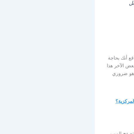
 هو أمر لجعل
قع أنك بحاجة
ينما يجعل البعض الآخر هذا
ا هو ضروري
لمركزية؟
عد إغلاق متصفح الويب