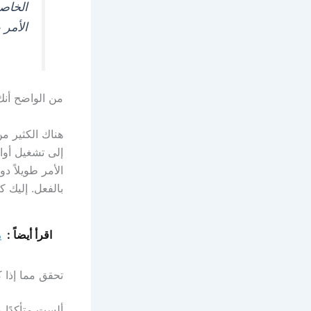
الأمر 
من الواضح أنك
هناك الكثير م
الأمر طويلاً د
بالفعل. إليك 
اقرأ أيضاً :
م
تحقق مما إذا كان DNS الخاص بك قد تم إعادة ت