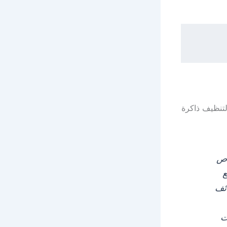
 لتنظيف ذاكرة
لخاص
ع
ائف
ت