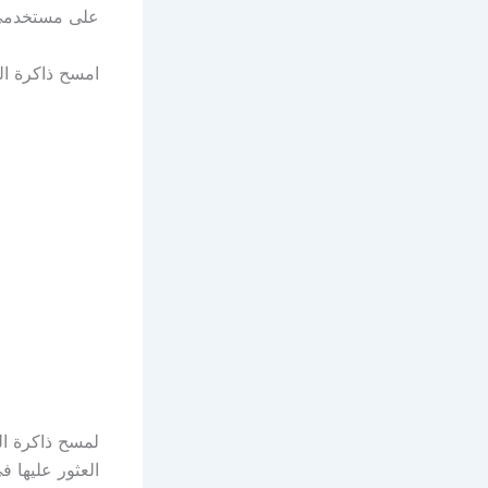
على مستخدمي Mac استخدام القليل من الحل ا
امسح ذاكرة التخزين المؤقت