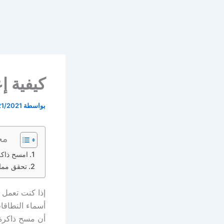
كيفية إعادة تعي
بواسطة
21/2021
مح
امسح ذاكرة التخزي
تحقق مما إذا كان DNS الخاص بك
إذا كنت تعمل ع
أسماء النطاقا