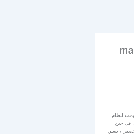
مؤقت لنظام
. في حين
 باستخدام أمر مخصص ، يتعين