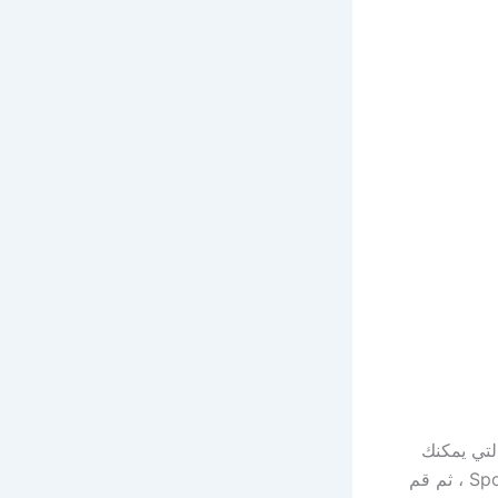
قت DNS على جهاز Mac الخاص بك ، افتح Terminal ، والتي يمكنك
العثور عليها في التطبيقات> الأدوات المساعدة أو من خلال البحث باستخدام Spotlight ، ثم قم