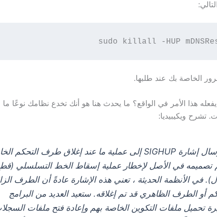
لتالي:
sudo killall -HUP mDNSRe
رور الخاصة بك عند طلبها.
يفعله هذا الأمر في الواقع؟ ما يحدث هنا هو أنك تخدع نظامك نوعًا ما
. تشرح ويكيبيديا:
يتم إرسال إشارة SIGHUP إلى عملية ما عند إغلاق طرف التحكم ا
تم تصميمه في الأصل لإخطار عملية إسقاط الخط التسلسلي (قط
ل). في الأنظمة الحديثة ، تعني هذه الإشارة عادةً أن الطرف الز
م أو الطرف الظاهري قد تم إغلاقه. ستعيد العديد من البرامج
رة تحميل ملفات التكوين الخاصة بهم وإعادة فتح ملفات السجلا