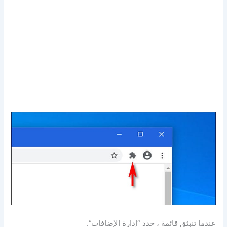
عندما تنبثق قائمة ، حدد “إدارة الإضافات”.