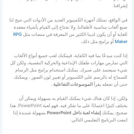
إشرافنا.
في الواقع، تمتلك أجهزة الكمبيوتر العديد من الأدوات التي تتيح لنا
صنع ألعاب مناسبة لأطفالنا. ولا نحتاج إلى القيام بأشياء معقدة
للغاية أو أن يكون لدينا الكثير من المعرفة في منصات مثل
RPG
Maker
أو برامج مثل ذلك.
إذا كنت مبدعًا بما فيه الكفاية. فيمكنك لعب جميع أنواع الألعاب
التي تمارس مهارات طفلك الإبداعية والحركية النفسية، ولكن كل
شيء سيعتمد على صبرك. يمكنك استخدام برامج مثل الرسام
للسماح له بالرسم على الكمبيوتر أو تغيير لون الصور ، ويمكنك
حتى أن تجعله يقرأ
الموسوعات التفاعلية
.
ولكن، إذا كان هناك شيء يمكنك القيام به بسهولة ويمكن أن
يختلف كثيرًا اعتمادًا على ما تفكر فيه. فهو لعبة PowerPoint. هذا
صحيح. يمكنك
إنشاء لعبة داخل PowerPoint
بسهولة شديدة إذا
اتبعت البرنامج التعليمي التالي.