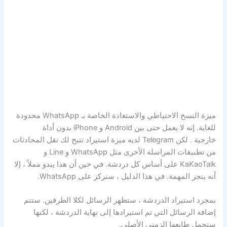
ميزة النسخ الاحتياطي والاستعادة الخاصة بـ WhatsApp محدودة
للغاية. إنه لا يعمل حتى بين Android و iPhone بدون أداة
خارجية . لكن Telegram لديه ميزة استيراد تتيح لك نقل المحادثات
من تطبيقات المراسلة الأخرى مثل WhatsApp و Line و
KaKaoTalk على أساس كل دردشة. في حين أن هذا يبدو مملاً ، إلا
أنه ينجز المهمة. في هذا الدليل ، سنركز على WhatsApp.
بمجرد استيراد الدردشة ، ستظهر الرسائل لكلا الطرفين. ستتم
إضافة الرسائل التي تم استيرادها إلى نهاية الدردشة ، لكنها
ستحمل طابعها الزمني الأصلي.