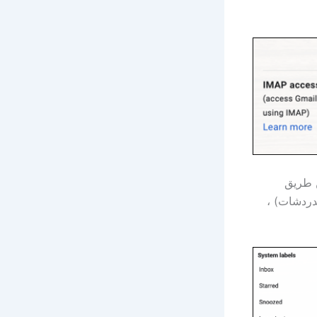
ن طريق
مثل الدردشات) ،