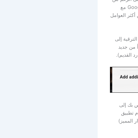
أن ProtonMail لديها خطة مجانية سخية ، إلا أنها أقل بكثير مما يمكن أن تقدمه Google مع
البريد الوارد هو 500 ميجابايت من أكثر العوامل
إلى الترقية إلى
أ من جديد
هناك طريقتان لاستيراد صندوق بريد Gmail الخاص بك إلى
ي) ، أو باستخدام تطبيق
لتشغيل Windows و Mac و Linux (الإصدار المميز)