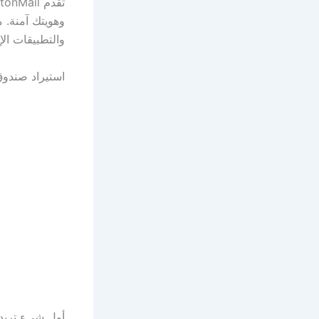
والتطبيقات الإ
استيراد صندوق بريد Gmail الخاص بك
أول شيء تريد ا