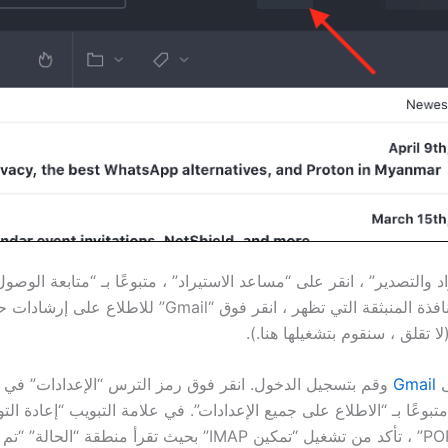
 والتصدير” ، انقر على “مساعد الاستيراد” ، متبوعًا بـ “متابعة الوصو
IMAP”. في النافذة المنبثقة التي تظهر ، انقر فوق “Gmail” للاطلا
ا تقلق ، سنقوم بتشغيلها هنا.).
ى
Gmail
وقم بتسجيل الدخول. انقر فوق رمز الترس “الإعدادات” في ا
بوعًا بـ “الاطلاع على جميع الإعدادات”. في علامة التبويب “إعادة ال