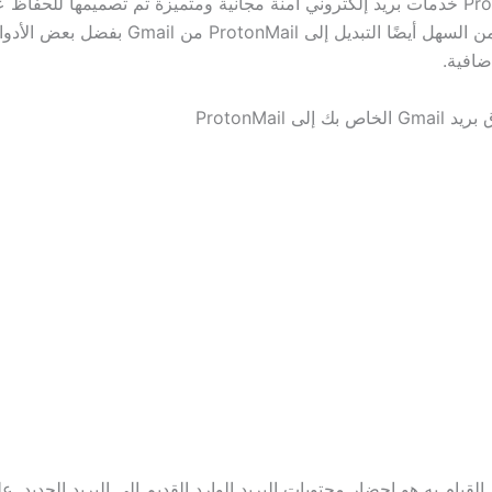
تقدم ProtonMail خدمات بريد إلكتروني آمنة مجانية ومتميزة تم تصميمها للحفاظ 
وهويتك آمنة. من السهل أيضًا التبديل إلى ProtonMail 
ضافية.
 إلى ProtonMail
لقيام به هو إحضار محتويات البريد الوارد القديم إلى البريد الجديد. 