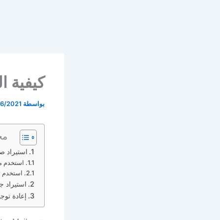
كيفية الترحيل م
بواسطة
6/2021
مح
استيراد صندوق بريد mail
استخدم مساعد ال
استخدم تط
استيراد جهات اتصال ail
إعادة توجيه رسائل Gmail