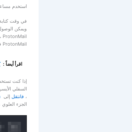
استخدم مساعد الاستيراد 
ويمكن الوصول
il
ProtonMail في المتصفح.
اقرأ أيضاً :
ك
السفلي الأيسر
،
فانتقل
إلى
m
الجزء العلوي 