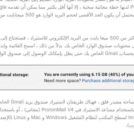
Gmail. من المحتمل أن يكون الحد الأقصى لحجم 
إذا كان لديك أكثر من 500 ميغا بايت من البريد الإلكتروني للاستيراد ، فستحتاج 
 محتويات صندوق الوارد الخاص بك. بدلاً من ذلك ، امسح القائمة وابد
وصول إلى صندوق الوارد القديم).
إذا لم تكن المساحة مصدر قلق ، ف
ProtonMail: باستخدام مساعد الاستيراد في ProtonMail V4 (مجان
Import-Export لسطح المكتب لنظام ا
ب).