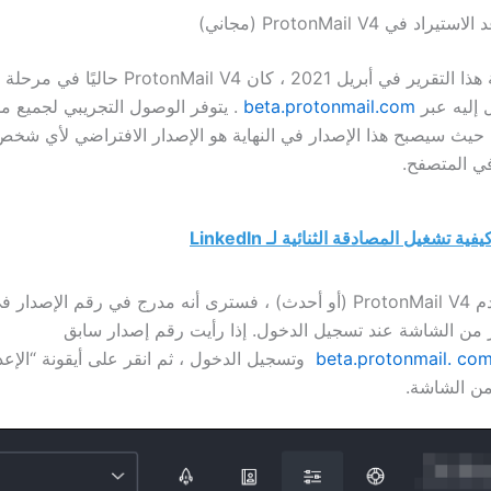
في ProtonMail V4 (مجاني)
في وقت كتابة هذا التقرير في أبريل 2021 ، كان ProtonMail V4 
 إليه عبر
beta.protonmail.com
. يتوفر الوصول التجريبي لجميع 
ProtonMa ، حيث سيصبح هذا الإصدار في النهاية هو الإصدار الافتراضي لأي ش
يفية تشغيل المصادقة الثنائية لـ LinkedIn
إذا كنت تستخدم ProtonMail V4 (أو أحدث) ، فسترى أنه مدرج في رقم الإصدا
 من الشاشة عند تسجيل الدخول. إذا رأيت رقم إصدار سابق
beta.protonmail. co
وتسجيل الدخول ، ثم انقر على أيقونة “الإع
من الشاشة.