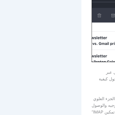
ل عبر
ع على إرشادات حول كيفية
لجزء العلوي
توجيه والوصول
عبر POP / IMAP” ، تأكد من تشغيل “تمكين IMAP” بحيث تقرأ منطقة “الحالة” “تم تمكين IMAP”