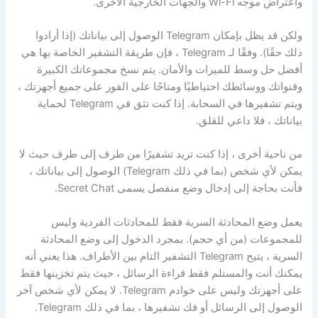
واعتراض موجه Wi-Fi والجهات الخارجية الأخرى.
ولكن قد يظل بإمكان Telegram الوصول إلى بياناتك (إذا أرادوا
ذلك حقًا). وفقًا لـ Telegram ، فإن طريقة التشفير الخاصة بها هي
أفضل حل وسط للميزات والأمان. يتم نسخ مجموعاتك الكبيرة
وقنواتك ووسائطك احتياطيًا ومتاحًا على الفور على جميع أجهزتك ،
ويتم تشفيرها في السحابة. إذا كنت تثق في Telegram لحماية
بياناتك ، فلا داعي للقلق.
من ناحية أخرى ، إذا كنت تريد تشفيرًا من طرف إلى طرف حيث لا
يمكن لأي شخص (بما في ذلك Telegram) الوصول إلى بياناتك ،
فأنت بحاجة إلى إدخال وضع منفصل يسمى Secret Chat.
يعمل وضع المحادثة السرية فقط للمحادثات الفردية وليس
للمجموعات (من أي حجم). بمجرد الدخول إلى وضع المحادثة
السرية ، يتيح Telegram التشفير التام بين الأطراف. هذا يعني أنه
يمكنك أنت والمستلم فقط قراءة الرسائل ، حيث يتم تخزينها فقط
على أجهزتك وليس على خوادم Telegram. لا يمكن لأي شخص آخر
الوصول إلى الرسائل أو فك تشفيرها ، بما في ذلك Telegram.