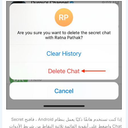
إذا كنت تستخدم هاتفًا ذكيًا يعمل بنظام Android ، فافتح Secret
Chat واضغط على أيقونة القائمة ثلاثية النقاط من شريط الأدوات