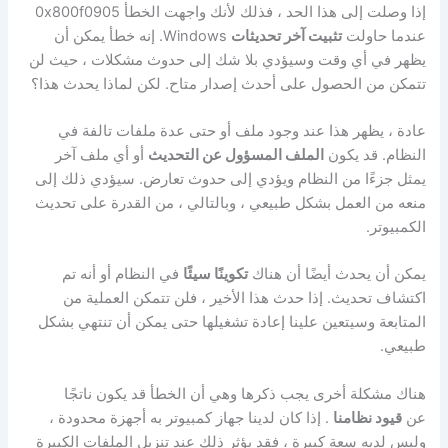
إذا وصلت إلى هذا الحد ، فذلك لأنك واجهت الخطأ 0x800f0905
عندما حاولت
تثبيت آخر تحديثات
Windows. إنه خطأ يمكن أن
يظهر في أي وقت وسيؤدي بلا شك إلى حدوث مشكلات ، حيث لن
تتمكن من الحصول على أحدث إصدار متاح. لكن لماذا يحدث هذا؟
عادة ، يظهر هذا عند وجود ملف أو حتى عدة ملفات تالفة في
النظام. قد يكون
الملف المسؤول عن التحديث
أو أي ملف آخر
يمثل جزءًا من النظام ويؤدي إلى حدوث تعارض. سيؤدي ذلك إلى
منعه من العمل بشكل طبيعي ، وبالتالي ، من القدرة على تحديث
الكمبيوتر.
يمكن أن يحدث أيضًا أن هناك
تكوينًا سيئًا
في النظام أو أنه تم
اكتشاف تحديث. إذا حدث هذا الأخير ، فلن تتمكن العملية من
المتابعة وسيتعين علينا إعادة تشغيلها حتى يمكن أن تنتهي بشكل
طبيعي.
هناك مشكلة أخرى يجب ذكرها وهي أن الخطأ قد يكون ناتجًا
عن
قيود نظامنا
. إذا كان لدينا جهاز كمبيوتر به أجهزة محدودة ،
وليس لديه سعة كبيرة ، فقد يؤثر ذلك عند تنزيل الملفات الكبيرة