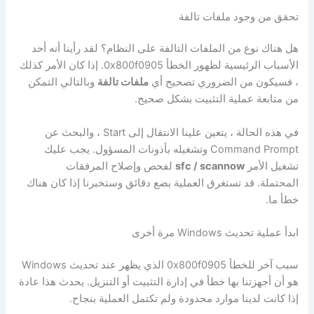
تحقق من وجود ملفات تالفة
هل هناك نوع من الملفات التالفة على النظام؟ لقد رأينا أنه أحد
الأسباب الرئيسية لظهور الخطأ 0x800f0905. إذا كان الأمر كذلك
، فسيكون من الضروري تصحيح أي
ملفات تالفة
وبالتالي التمكن
من متابعة عملية التثبيت بشكل صحيح.
في هذه الحالة ، يتعين علينا الانتقال إلى Start ، والبحث عن
Command Prompt وتشغيله بأذونات المسؤول. يجب عليك
تشغيل الأمر
sfc / scannow
لفحص وإصلاح المرفقات
المحتملة. قد تستغرق العملية بضع دقائق وستخبرنا إذا كان هناك
خطأ ما.
ابدأ عملية تحديث Windows مرة أخرى
سبب آخر للخطأ 0x800f0905 الذي يظهر عند تحديث Windows
هو أن أجهزتنا بها خطأ في إدارة التثبيت أو التنزيل. يحدث هذا عادة
إذا كانت لدينا موارد محدودة ولم تكتمل العملية بنجاح.