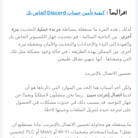
اقرأ أيضاً :
كيفية تأمين حساب Discord الخاص بك
لذلك ، هذه المرة ما سنفعله ببساطة هو
بدء عملية
التحديث
مرة
أخرى
. من الناحية المثالية ، قم بتحديث جهاز الكمبيوتر الخاص بك
والعودة إلى البدء والإعدادات والتحديث والأمان وتشغيله مرة
أخرى. من الممكن بهذه الطريقة ، في حالة وجود مشكلة مثل تلك
التي وصفناها ، أنها تنتهي بشكل طبيعي.
تحسين الاتصال بالإنترنت
ولكن أحد أسباب هذا الحد من الموارد التي ذكرناها هو أن
لدينا
اتصال إنترنت سيئ
. ربما نحن متصلون لاسلكيًا وبعيدًا عن
جهاز التوجيه. قد يتسبب ذلك في حدوث مشكلات في الحصول
على سرعة جيدة لتنزيل الملفات وتثبيتها لاحقًا.
ما سنفعله هو محاولة تحسين الاتصال بالإنترنت. ماذا نستطيع ان
نفعل؟ يمكننا استخدام مضخمات Wi-Fi أو Mesh أو PLC لتحسين