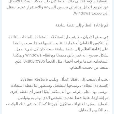
التغطية. بالإضافة إلى ذلك ، كلما كان ذلك ممكنًا ، يمكننا الاتصال
عن طريق الكابل وبالتالي تحسين السرعة والاستقرار عندما ننتقل
إلى تحديث Windows.
قم بإعادة النظام إلى نقطة سابقة
في بعض الأحيان ، لا يتم حل المشكلات المتعلقة بالملفات التالفة
أو التكوين الخاطئ أو عملية التثبيت نفسها تمامًا. سيجبرنا هذا
على
إعادة النظام
إلى نقطة سابقة حيث كان كل شيء يعمل
بشكل صحيح. إنه خيار يأتي مدمجًا مع نظام Windows ويمكننا
استخدامه عندما نواجه أخطاء مثل الخطأ 0x800f0905 الذي
يمنعنا من تحديث النظام.
يجب أن نذهب إلى Start (ابدأ) ، ونكتب System Restore
(استعادة النظام) ، ونمنحها للتشغيل وستظهر لنا نقطة استعادة
موصى بها ، على الرغم من أنه يمكننا أيضًا اختيار أي نقطة أخرى
تم إنشاؤها. علينا فقط تحديد الشخص الذي نهتم به ونواصل
العملية. بمجرد الانتهاء ، ستكون أجهزتنا كما كانت في ذلك الوقت ،
مع التكوين المقابل.