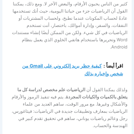
كثير من الناس يحبون الأرقام، والبعض الآخر لا. ومع ذلك، يمكننا
القول أن الرياضيات جزء من حياتنا اليومية، حيث أنك تستخدمها
عادةً لحساب المكونات عندما نطبخ، ولحساب المشتريات أو
النفقات، والسفر، وإدارة أموالك، باختصار، أنت تستخدم
الرياضيات في كل شيء. ولكن من الممكن أيضًا إنشاء مستندات
Word وتحريرها باستخدام هاتفي الخلوي الذي يعمل بنظام
Android.
اقرأ أيضاً :
كيفية حظر بريد إلكتروني على Gmail من
شخص وإخباره بذلك
ولذلك يمكننا القول أن
الرياضيات
علم مخصص لدراسة كل ما
يتعلق بالكميات والكيانات المجردة.
يتم فيه تنفيذ الرموز والأرقام
والأشكال وغيرها. مع مرور الوقت، ساهم العديد من علماء
الرياضيات بمعارف وتطبيقات جديدة في الرياضيات: فيثاغورس،
رجل وعالم رياضيات يوناني، ساهم في تحقيق تقدم كبير في
الهندسة والحساب.