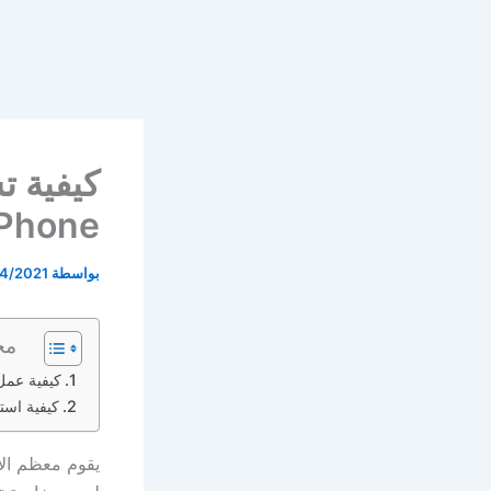
كيفية ت
iPhone أو iPad على نظام ows
بواسطة
4/2021
مح
كيفية عمل 
كيفية استعاد