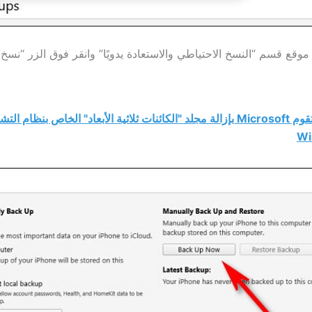
موقع قسم “النسخ الاحتياطي والاستعادة يدويًا” وانقر فوق الزر “نسخ
تقوم Microsoft بإزالة مجلد "الكائنات ثلاثية الأبعاد" الخاص بنظام الت
Wi