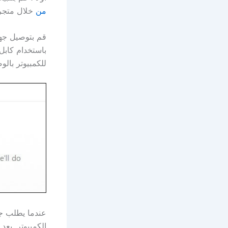
من
خلال متجر Microsoft لنظام التشغيل Windows 10. عند تثبيته ، قم بتشغي
للكمبيوتر بالو