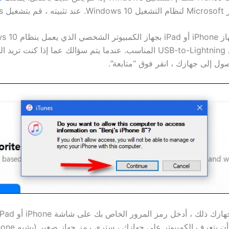
ل iTunes.
قم بتوصيل جهاز iPhone أو iPad 
باستخدام كابل USB-to-Lightning المناسب. عندما يتم سؤالك عما إذا كنت تري
صول إلى جهازك ، انقر فوق “متابعة”.