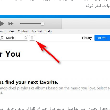
ات. انقر فوقه.
سترى شاشة iTunes تحتوي على تفاصيل عامة حول جهازك (إذا لم ترها ، فانقر