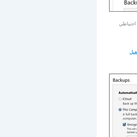
 احتياطي
شغيل