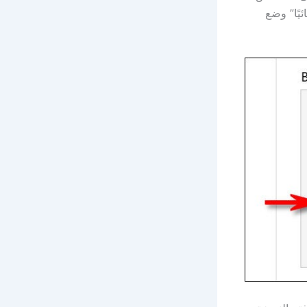
يًا” وضع