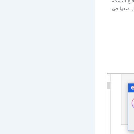
ذه على فتح النسخة
أو ضعها في