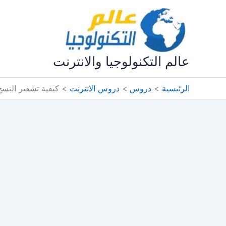
خطي
لى
لمحتوى
عالم التكنولوجيا والانترنت
الرئيسية
دروس
دروس الانترنت
كيفية تشفير النسخ الاحتياطية ا