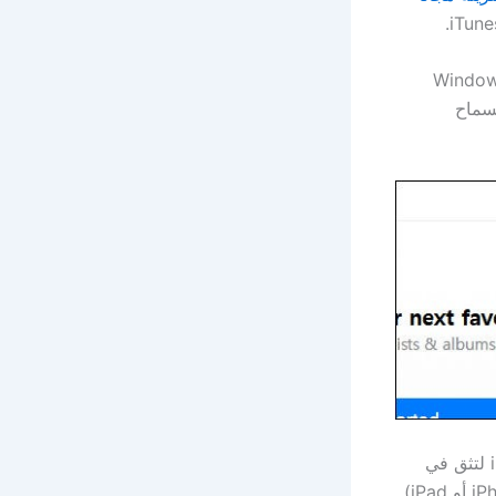
بجهاز الكمبيوتر الشخصي الذي يعمل بنظام Windows 10
د السماح
عندما يطلب جهازك ذلك ، أدخل رمز المرور الخاص بك على شاشة iPhone أو iPad لتثق في
الكمبيوتر. بعد أن يتعرف الكمبيوتر على جهازك ، سترى رمز جهاز صغير (يشبه iPhone أو iPad)