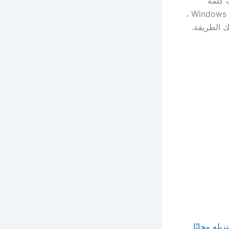
نسيت كلمة
مرورك. إذا كنت تريد نسخة احتياطية آمنة حقًا لجهازك وكان لديك جهاز يعمل بنظام Windows ،
نزيله مجانًا