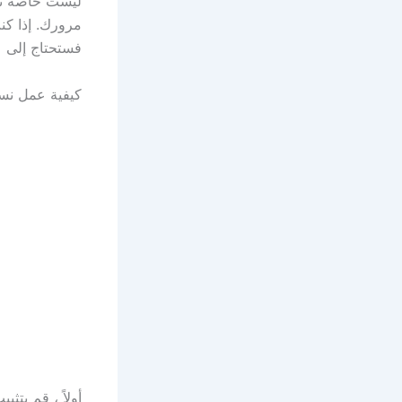
فستحتاج إلى iTunes . (يمكن لمستخدمي Mac النسخ الاحتياطي من Finder.) وإليك الطريق
كيفية عمل نسخ 
أولاً ، قم بتثبيت iTunes لنظام التشغيل Windows إذا لم يكن لديك بال