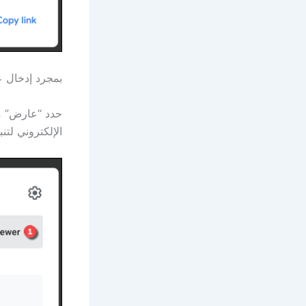
بمجرد إدخال ع
حدد “عارض” من
الإلكتروني لتن