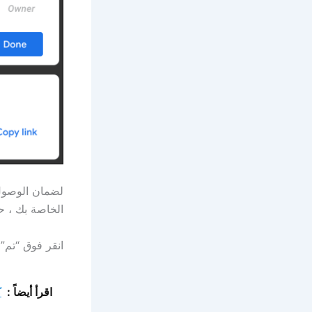
لضمان الوصول 
الخاصة بك ، حد
انقر فوق “تم” 
اقرأ أيضاً :
ك