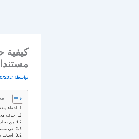
كيفية 
مستندات le
بواسطة
0/2021
مح
إخفاء محفو
احذف محفو
من مجلد oogle Drive
في مستند le Docs
استخدام