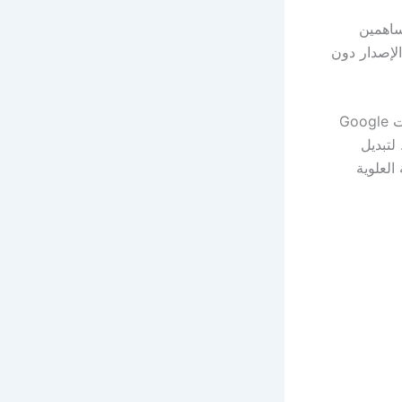
ساهمين
لإصدار دون
يمكن للمستخدمين الذين لديهم حق الوصول للعرض فقط إلى مستند محرّر مستندات Google
لتبديل
العلوية