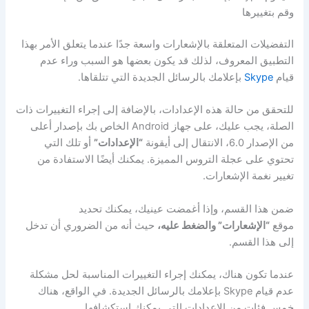
وقم بتغييرها
التفضيلات المتعلقة بالإشعارات واسعة جدًا عندما يتعلق الأمر بهذا
التطبيق المعروف، لذلك قد يكون بعضها هو السبب وراء عدم
قيام
Skype
بإعلامك بالرسائل الجديدة التي تتلقاها.
للتحقق من حالة هذه الإعدادات، بالإضافة إلى إجراء التغييرات ذات
الصلة، يجب عليك، على جهاز Android الخاص بك بإصدار أعلى
من الإصدار 6.0، الانتقال إلى أيقونة
“الإعدادات”
أو تلك التي
تحتوي على عجلة التروس المميزة. يمكنك أيضًا الاستفادة من
تغيير نغمة الإشعارات.
ضمن هذا القسم، وإذا أغمضت عينيك، يمكنك تحديد
موقع
“الإشعارات” والضغط عليه،
حيث أنه من الضروري أن تدخل
إلى هذا القسم.
عندما تكون هناك، يمكنك إجراء التغييرات المناسبة لحل مشكلة
عدم قيام Skype بإعلامك بالرسائل الجديدة. في الواقع، هناك
خمس فئات من الإعدادات التي يمكنك استكشافها.