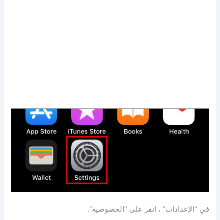
في “الإعدادات” ، انقر على “الخصوصية”.