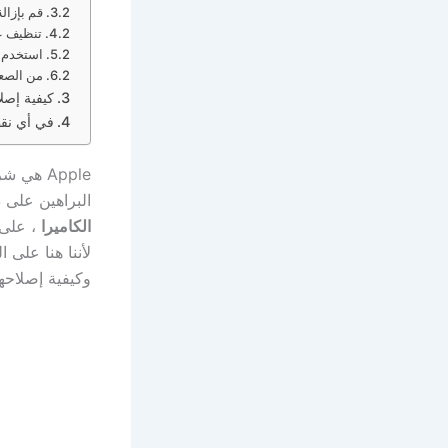
قم بإزالة
تنظيف ع
استخدم ت
من الصع
كيفية إصلاح 
في أي نقطة يجب 
Apple ه
البراهين على ذلك جود
الكاميرا
، على 
وكيفية إصلاحها