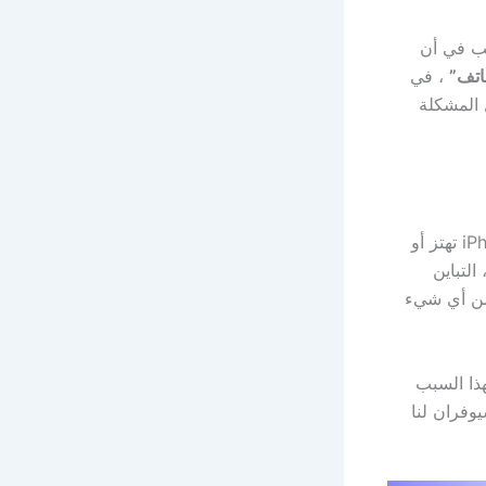
بب في أن
اتف”
، في
 المشكلة
لتحسين الصور الإجمالية حتى بدون أي مشكلة على هواتف iPhone لأن كاميرا iPhone تهتز أو
لتباين
 من أي شيء
هذا السبب
يوفران لنا