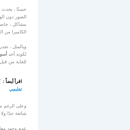
حسنًا ، يحدث 
مشاكل ، خاصة ع
الكاميرا من التركي
لكونه أحد
أسوأ إصد
للغاية من قبل
اقرأ أيضاً :
تعليمي
شائعة جدًا ولا شك أ
عدم وجود معا