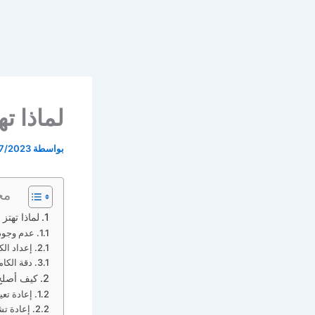
لماذا تهتز كاميرا
بواسطة
7/2023
مح
لماذا تهتز كامي
عدم وجود 
إعداد الك
دقة الكام
كيف أصلح كاميرا iPhone
إعادة تعيين iPhone مع أو بد
إعادة تش