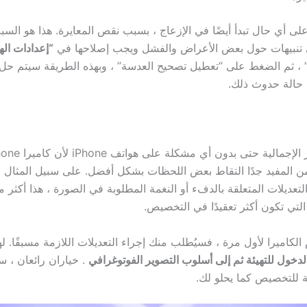
على أي حال تبدأ أيضًا في الإزعاج ، بسبب نقص المعايرة. هذا هو الس
ي تنبيهات حول بعض الأعراض والفشل ويجب إصلاحها في
“إعدادات اله
ا” ، ثم الضغط على “تعطيل تصحيح العدسة” ، وبهذه الطريقة سيتم حل
 حالة حدوث ذلك.
ن المفيد جدًا التقاط بعض اللحظات بشكل أفضل. على سبيل المثال ، ا
لتعديلات المتعلقة بالدفء أو النغمة المطلوبة في الصورة ، هذا أكثر
 الكاميرا لأول مرة ، فسيُطلب منك إجراء التعديلات اللازمة مسبقًا. ل
لدخول للتهيئة ثم إلى أسلوب التصوير الفوتوغرافي
. خياران رائعان ، س
 للتخصيص كما يحلو لك.