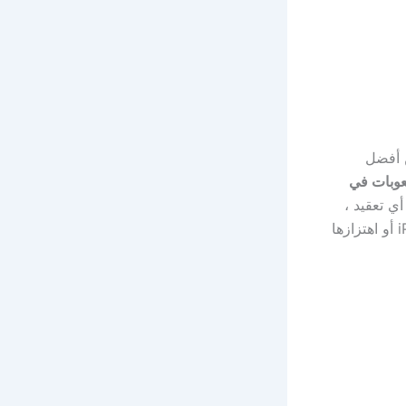
ن أفضل
عوبات في
ي تعقيد ،
لأننا هنا على الويب وعبر الإنترنت نعلمك سبب اهتزاز الكاميرا الخلفية لـ iPhone iOS أو اهتزازها