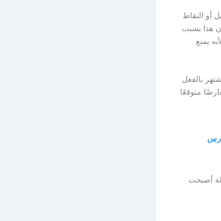
 أو التقاط
الإضافة إلى ذلك ، فإن هذا يسبب
نه يمنع
ي الغالب على iPhone 6 Plus ، والذي يشتهر بالفعل
ضًا متوقعًا
الاتصالات الخاصة بي على iPhone | درس
iPhone 6 P ، إلا أنها مشكلة أصبحت