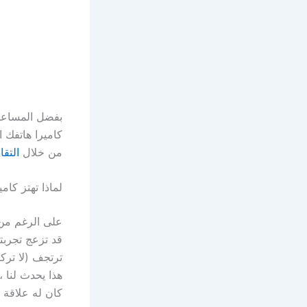
بفضل المساعدة
كاميرا هاتفك ا
من خلال
التقا
لماذا تهتز كاميرا one
قد تزعج تجربت
هذا يحدث لنا
كان له علاقة ب