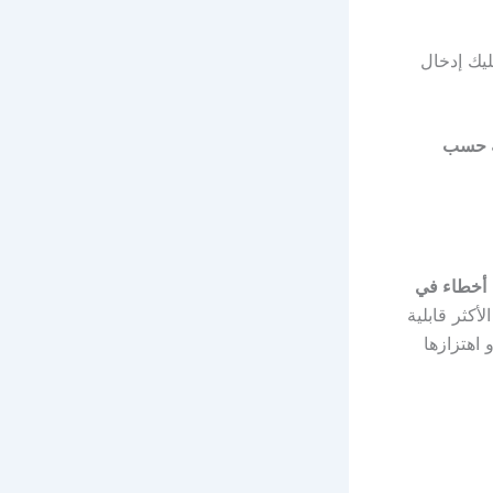
تعين عليك إدخال
ة حسب
أخطاء في
أكثر قابلية
يير الكاميرا). أكثر المشاكل شيوعًا لرؤية خطأ اهتزاز كاميرا iPhone أو اهتزازها