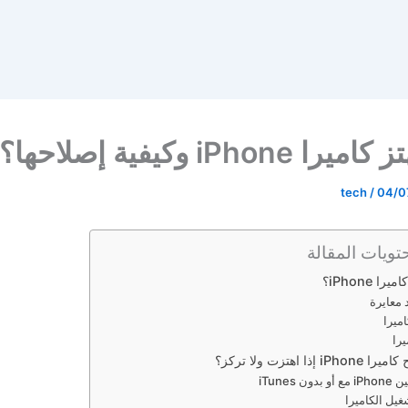
 iPhone وكيفية إصلاحها؟
tech
/
04/0
تويات المقالة
را iPhone؟
معايرة
اميرا
يرا
 إذا اهتزت ولا تركز؟
ون iTunes
غيل الكاميرا