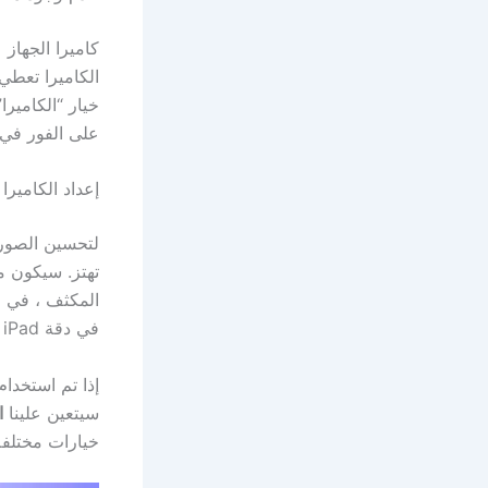
كاميرا الجهاز 
الكاميرا تعط
خيار “الكامير
على الفور في
إعداد الكاميرا
تهتز. سيكون م
المكثف ، في ا
في دقة iPad التي تكون أكثر تعقيدًا في التخصيص.
إذا تم استخدام
سيتعين علينا
ا
خيارات مختلفة