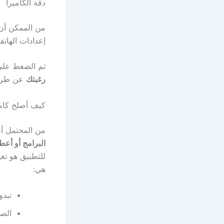
دقة الكاميرا
إعدادات الهات
ثم الضغط على 
رغبتك
عن طريق 
كيف أصلح كاميرا iPhone إذا اهتزت 
من المحتمل أن
البرامج أو أع
هي:
تبدو
الصو