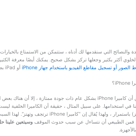
 والنصائح التي سنقدمها لك أدناه ، ستتمكن من الاستمتاع بالخيارات 
لخلوي أكثر بكثير وجعلها تركز بشكل صحيح. يمكنك أيضًا معرفة الكثير
ط الصور أو تسجيل مقاطع الفيديو باستخدام جهاز iPhone
أو iPad بطريقة عملية.
iPh؟
على الرغم من أن كاميرا iPhone بشكل عام ذات جودة ممتازة ، إلا أن هناك
نا في استخدامها. على سبيل المثال ، حقيقة أن الكاميرا الخلفية ليس
ترتجف (لا تركز) باستمرار ، ولهذا يُقال إن “كاميرا iPhone ترتجف و
 ، فمن الطبيعي أن نتساءل عن سبب حدوث الموقف
وسيتعين علينا ح
الأجهزة.