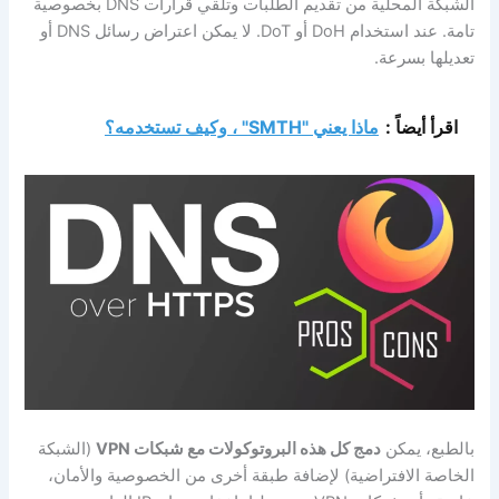
الشبكة المحلية من تقديم الطلبات وتلقي قرارات DNS بخصوصية
تامة. عند استخدام DoH أو DoT. لا يمكن اعتراض رسائل DNS أو
تعديلها بسرعة.
اقرأ أيضاً :
ماذا يعني "SMTH" ، وكيف تستخدمه؟
بالطبع، يمكن
دمج كل هذه البروتوكولات مع شبكات VPN
(الشبكة
الخاصة الافتراضية) لإضافة طبقة أخرى من الخصوصية والأمان،