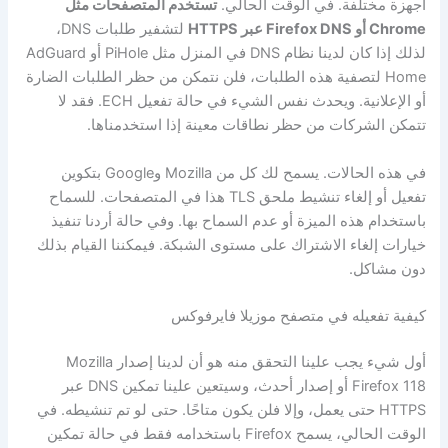
أجهزة مختلفة. في الوقت الحالي.
تستخدم المتصفحات مثل
Chrome أو Firefox DNS عبر HTTPS
لتشفير طلبات DNS،
لذلك إذا كان لدينا نظام DNS في المنزل مثل PiHole أو AdGuard
Home لتصفية هذه الطلبات، فلن نتمكن من حظر الطلبات الضارة
أو الإعلانية. ويحدث نفس الشيء في حالة تفعيل ECH. فقد لا
تتمكن الشركات من حظر نطاقات معينة إذا استخدمناها.
في هذه الحالات. يسمح لك كل من Mozilla وGoogle بتكوين
تفعيل أو إلغاء تنشيط ملحق TLS هذا في المتصفحات. للسماح
باستخدام هذه الميزة أو عدم السماح بها. وفي حالة أردنا تنفيذ
خيارات إلغاء الاشتراك على مستوى الشبكة. فيمكننا القيام بذلك
دون مشاكل.
كيفية تفعيله في متصفح موزيلا فايرفوكس
أول شيء يجب علينا التحقق منه هو أن لدينا إصدار Mozilla
Firefox 118 أو إصدار أحدث، وسيتعين علينا تمكين DNS عبر
HTTPS حتى يعمل، وإلا فلن يكون متاحًا. حتى لو تم تنشيطه. في
الوقت الحالي، يسمح Firefox باستخدامه فقط في حالة تمكين