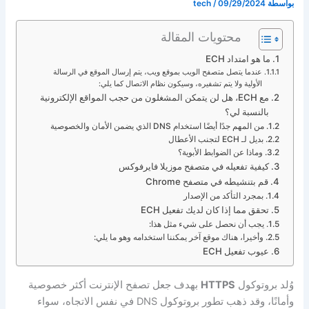
بواسطة
09/29/2024
/
tech
محتويات المقالة
ما هو امتداد ECH
عندما يتصل متصفح الويب بموقع ويب، يتم إرسال الموقع في الرسالة
الأولية ولا يتم تشفيره، وسيكون نظام الاتصال كما يلي:
مع ECH، هل لن يتمكن المشغلون من حجب المواقع الإلكترونية
بالنسبة لي؟
من المهم جدًا أيضًا استخدام DNS الذي يضمن الأمان والخصوصية
بديل لـ ECH لتجنب الأعطال
وماذا عن الضوابط الأبوية؟
كيفية تفعيله في متصفح موزيلا فايرفوكس
قم بتنشيطه في متصفح Chrome
بمجرد التأكد من الإصدار
تحقق مما إذا كان لديك تفعيل ECH
يجب أن نحصل على شيء مثل هذا:
وأخيرا، هناك موقع آخر يمكننا استخدامه وهو ما يلي:
عيوب تفعيل ECH
وُلد بروتوكول
HTTPS
بهدف جعل تصفح الإنترنت أكثر خصوصية
وأمانًا، وقد ذهب تطور بروتوكول DNS في نفس الاتجاه، سواء