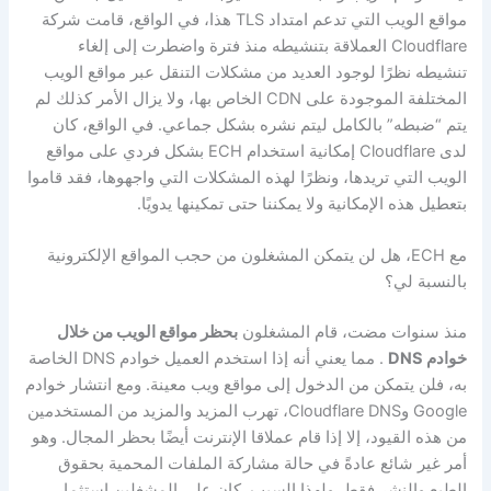
مواقع الويب التي تدعم امتداد TLS هذا، في الواقع، قامت شركة
Cloudflare العملاقة بتنشيطه منذ فترة واضطرت إلى إلغاء
تنشيطه نظرًا لوجود العديد من مشكلات التنقل عبر مواقع الويب
المختلفة الموجودة على CDN الخاص بها، ولا يزال الأمر كذلك لم
يتم “ضبطه” بالكامل ليتم نشره بشكل جماعي. في الواقع، كان
لدى Cloudflare إمكانية استخدام ECH بشكل فردي على مواقع
الويب التي تريدها، ونظرًا لهذه المشكلات التي واجهوها، فقد قاموا
بتعطيل هذه الإمكانية ولا يمكننا حتى تمكينها يدويًا.
مع ECH، هل لن يتمكن المشغلون من حجب المواقع الإلكترونية
بالنسبة لي؟
منذ سنوات مضت، قام المشغلون
بحظر مواقع الويب من خلال
خوادم DNS
. مما يعني أنه إذا استخدم العميل خوادم DNS الخاصة
به، فلن يتمكن من الدخول إلى مواقع ويب معينة. ومع انتشار خوادم
Google وCloudflare DNS، تهرب المزيد والمزيد من المستخدمين
من هذه القيود، إلا إذا قام عملاقا الإنترنت أيضًا بحظر المجال. وهو
أمر غير شائع عادةً في حالة مشاركة الملفات المحمية بحقوق
الطبع والنشر فقط. ولهذا السبب. كان على المشغلين استثمار