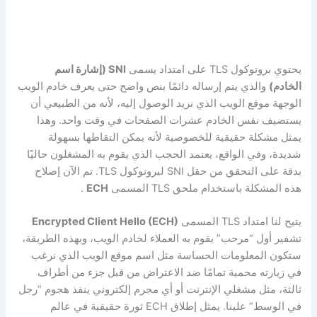
يحتوي بروتوكول TLS على امتداد يسمى
SNI (إشارة اسم
الخادم)
والذي يتم إرساله دائمًا بنص واضح حتى يعرف خادم الويب
الوجهة موقع الويب الذي نريد الوصول إليه، لأنه من الطبيعي أن
يستضيف نفس الخادم عشرات الصفحات في وقت واحد. وهذا
يمثل مشكلة حقيقية للخصوصية لأنه يمكن التقاطها بسهولة
شديدة، وفي الواقع، يعتمد الحجب الذي يقوم به المشغلون حاليًا
بدقة على التحقق من حقل SNI لبروتوكول TLS. تم الآن إصلاح
هذه المشكلة باستخدام ملحق TLS المسمى
ECH
.
يتيح لنا امتداد TLS المسمى
Encrypted Client Hello (ECH)
تشفير أول “مرحب” يقوم به العملاء لخادم الويب، وبهذه الطريقة،
ستكون المعلومات الحساسة مثل اسم موقع الويب الذي نرغب
في زيارته محمية تمامًا ضد الاعتراض من قبل جزء من أطراف
ثالثة، مثل مشغلي الإنترنت أو أي مجرم إلكتروني ينفذ هجوم “رجل
في الوسط” علينا. يمثل إطلاق ECH ثورة حقيقية في عالم