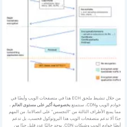
من خلال تنشيط ملحق ECH هذا في متصفحات الويب وأيضًا في
خوادم الويب وCDN، سنتمتع
بخصوصية أكبر على مستوى العالم
،
مما يمنع الأطراف الثالثة من “التجسس” على اتصالاتنا. من المهم
جدًا ألا تدعم متصفحات الويب هذا البروتوكول فحسب، بل تدعم
أيضًا خوادم الويب وشبكات CDN. يوجد حاليًا عدد قليل جدًا من