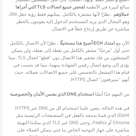
مبالغ كبيرة في الأنظمة
لفحص جميع اتصالات TLS التي أجراها
عملاؤهم
. نظرًا لأنها مشفرة بالكامل. يمكنهم فقط رؤية حقل SNI،
وهو المجال الذي يريد المستخدم الدخول إليه يقومون بالحظر
مباشرة عن طريق إرجاع خطأ في الاتصال.
الآن مع
امتداد ECH أصبح هذا مستحيلًا
، نظرًا لأن الاتصال بالكامل
حتى أول “مرحبًا” مشفر بالكامل من نقطة إلى نقطة، ولن يتمكن
المشغلون من فك تشفير هذا الاتصال دون “قطع” اتصال TLS. مما
يؤدي إلى وضع اتصال رقمي الشهادة بينهما، مما قد يتسبب في
قيام هذا المشغل بالتجسس على جميع الاتصالات بعملائه. حيث
أنهم “سيرفعون” اتصال HTTPS.
من المهم جدًا أيضًا
استخدام DNS الذي يضمن الأمان والخصوصية
في هذه الحالة، يتعين علينا استخدام كل من DNS عبر HTTPS
(DoH) الذي قمنا بدمجه بالفعل في المتصفحات الرئيسية مثل
Chrome أو Firefox، وحتى DNS عبر TLS الذي يمكننا التهيئة
مباشرة على جهاز التوجيه الخاص بنا حتى يتمكن العملاء على