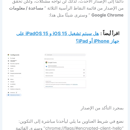
دائمًا إلى الإصدار الأحدث، لذلك لن تواجه مشكلات، ولكن تحقق
من الإصدار من قائمة النقاط الرأسية الثلاثة ”
مساعدة / معلومات
Google Chrome
” وسترى شيئًا مثل هذا:
اقرأ أيضاً :
هل سيتم تشغيل iOS 15 و iPadOS 15 على
جهاز iPhone أو iPad؟
بمجرد التأكد من الإصدار
نضع في شريط العناوين ما يلي ليأخذنا مباشرة إلى التكوين:
“chrome://flags/#encrypted-client-hello” وسنرى القائمة