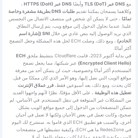
مع
DNS عبر TLS (DoT)
وأيضًا
DNS عبر HTTPS (DoH)
،
وكلاهما يسمحان يمكننا تقديم
طلبات DNS بطريقة مشفرة وخاصة
تمامًا
، حتى لا يتمكن أي شخص في منتصف الاتصال من التجسس
علينا. عندما نحاول الدخول إلى موقع ويب، يتم إرسال النطاق
الذي نريد الوصول إليه بنص عادي من خلال
SNI (إشارة اسم
الخادم)
، ومع ذلك، وصلت ECH لحل هذه المشكلة وجعل التصفح
أكثر أمانًا.
في بداية أكتوبر 2023، قامت Cloudflare بتنشيط ملحق
ECH
(Encrypted Client Hello)
عبر شبكتها، مما يجعل تصفح
المستخدم أكثر أمانًا وخصوصية، حيث لن يتمكن أحد من معرفة
مواقع الويب التي نصل إليها، وهو الأمر الذي كان ممكنًا من قبل.
كان يحدث. ومع ذلك، بعد أسبوعين فقط،
قرر عملاق الإنترنت
تعطيل هذه الوظيفة
، على الأقل مؤقتًا، نظرًا لأنهم واجهوا العديد
من المشكلات غير المتوقعة في تنقل المستخدم. في الأساس، لم
تتمكن المتصفحات من الدخول إلى جميع مواقع الويب بشكل
صحيح، وكانت تعمل في بعض الأحيان ولكنها لا تعمل في أحيان
أخرى، والسبب هو تطبيق ECH الذي قاموا به. سنشرح لك اليوم
في RedesZone ما هي ECH، وكيفية تنشيطها في متصفحات
الويب وكيفية التحقق مما إذا كانت مفعلة بالفعل أم لا.