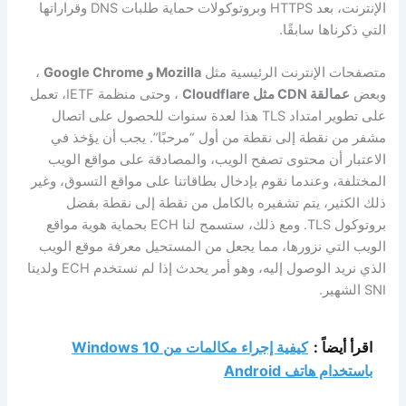
الإنترنت، بعد HTTPS وبروتوكولات حماية طلبات DNS وقراراتها
التي ذكرناها سابقًا.
متصفحات الإنترنت الرئيسية مثل
Mozilla و Google Chrome
،
وبعض
عمالقة CDN مثل Cloudflare
، وحتى منظمة IETF، تعمل
على تطوير امتداد TLS هذا لعدة سنوات للحصول على اتصال
مشفر من نقطة إلى نقطة من أول “مرحبًا”. يجب أن يؤخذ في
الاعتبار أن محتوى تصفح الويب، والمصادقة على مواقع الويب
المختلفة، وعندما نقوم بإدخال بطاقاتنا على مواقع التسوق، وغير
ذلك الكثير، يتم تشفيره بالكامل من نقطة إلى نقطة بفضل
بروتوكول TLS. ومع ذلك، ستسمح لنا ECH بحماية هوية مواقع
الويب التي نزورها، مما يجعل من المستحيل معرفة موقع الويب
الذي نريد الوصول إليه، وهو أمر يحدث إذا لم نستخدم ECH ولدينا
SNI الشهير.
اقرأ أيضاً :
كيفية إجراء مكالمات من Windows 10
باستخدام هاتف Android